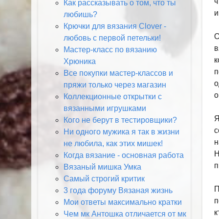
ч
Как рассказывать о том, что ты
и
любишь?
Крючки для вязания Clover -
О
любовь с первой петельки!
в
Мастер-класс по вязанию
к
Хрюника
п
Все покупки мастер-классов и
о
пряжи только через магазин
о
Коллекционные открытки с
вязанными игрушками
Я
Кого не берут в тестировщики?
с
Ни одного мужика я так в жизни
н
не любила, как этих мишек!
Н
Когда вязание - основная работа
п
Вязаный мишка Умка
Самый строгий критик
П
3 года форуму Вязаная жизнь
п
Мои ответы максимально кратки
к
Чем мк Антошка отличается от мк