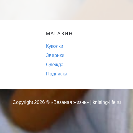
МАГАЗИН
Куколки
Зверики
Одежда
Подписка
Copyright 2026 ©
«Вязаная жизнь»
| knitting-life.ru