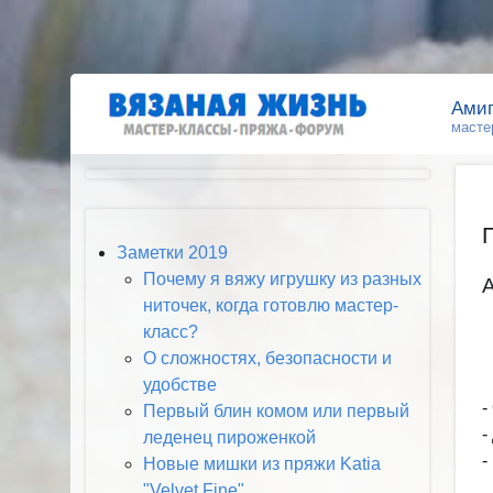
Ами
масте
Заметки 2019
Почему я вяжу игрушку из разных
ниточек, когда готовлю мастер-
класс?
О сложностях, безопасности и
удобстве
-
Первый блин комом или первый
-
леденец пироженкой
-
Новые мишки из пряжи Katia
"Velvet Fine"