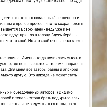
часто делала я. Вот уж действительно - не суди
оц-сетях, фото шитых/валяных/слепленных и
льмы и прочее-прочее... что-то сохраняется в
г выдаётся за свою идею - ведь уже и не
просто вдруг пришло в голову. Здесь берёшь
шь что-то своё. Но это своё очень легко может
гое поняла. Именно тогда появилась мысль о
 уютно, где не швыряются авторами направо и
иата. Для меня все авторы равны и априори
 чью-то другую. Это никогда не может стать
нных и обездоленных авторов :) Видимо,
ловой и теперь готова брать под крыло всех,
 творчества и не задумываться о том, на что