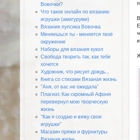
п
Вовочки?
Что такое онлайн по вязанию
В
игрушки (амигуруми)
Е
Вязание пупсика Вовочка
ч
Меняешься ты - меняется твоё
и
окружение
Наборы для вязания кукол
Ж
Свобода творить так, как тебе
хочется
Художник, что рисует дождь...
Книга со стихами Вязаная жизнь
"Аня, от вас не ожидала"
Плагиат. Как скромный Афоня
перевернул мою творческую
жизнь
"Как я создаю и вяжу свои
игрушки"
Магазин пряжи и фурнитуры
Вязаная жизнь