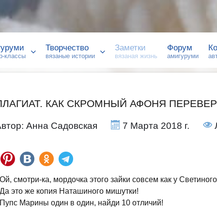
гуруми
Творчество
Заметки
Форум
Ко
р-классы
вязаные истории
вязаная жизнь
амигуруми
ав
ПЛАГИАТ. КАК СКРОМНЫЙ АФОНЯ ПЕРЕВЕ
Автор:
Анна Садовская
7 Марта 2018 г.
 Ой, смотри-ка, мордочка этого зайки совсем как у Светиног
 Да это же копия Наташиного мишутки!
 Пупс Марины один в один, найди 10 отличий!