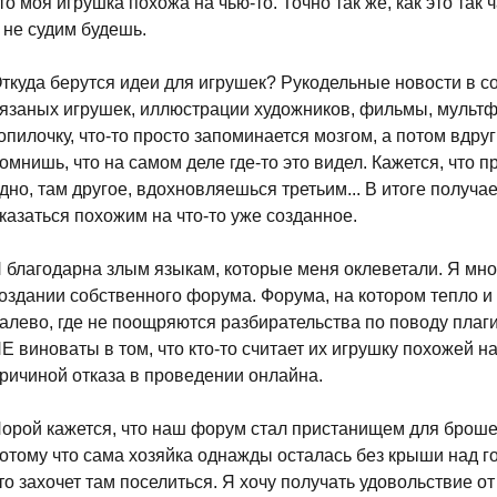
то моя игрушка похожа на чью-то. Точно так же, как это так 
 не судим будешь.
ткуда берутся идеи для игрушек? Рукодельные новости в с
язаных игрушек, иллюстрации художников, фильмы, мультфи
опилочку, что-то просто запоминается мозгом, а потом вдру
омнишь, что на самом деле где-то это видел. Кажется, что 
дно, там другое, вдохновляешься третьим... В итоге получае
казаться похожим на что-то уже созданное.
 благодарна злым языкам, которые меня оклеветали. Я мно
оздании собственного форума. Форума, на котором тепло и
алево, где не поощряются разбирательства по поводу плаг
Е виноваты в том, что кто-то считает их игрушку похожей на
ричиной отказа в проведении онлайна.
орой кажется, что наш форум стал пристанищем для броше
отому что сама хозяйка однажды осталась без крыши над го
то захочет там поселиться. Я хочу получать удовольствие от