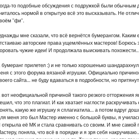
огда-то подобные обсуждения с подружкой были обычным де
читалось нормой в открытую всё это высказывать. Не отлич
воём "фи".
днажды мне сказали, что всё вернётся бумерангом. Каким
тстаиваю авторские права ущемлённых мастеров! Борюсь за
оровать чужие идеи! И продолжала выискивать похожести..
 бумеранг прилетел :) и не только хорошенько шандарахнул
еня с этого форума вязаной игрушки. Официально причино
воего сайта... не буду вдаваться в подробности, но притяну
 вот неофициальной причиной такого резкого отторжения я
ешил, что это плагиат. И как хватает наглости раскручивать
онять, какую же игрушку я сплагиатила... а потом вдруг дошл
ля меня это был Мастер именно с большой буквы, я училась
 открыла её МК и стала сравнивать со своим. И мне самой 
астеру, поняла, что всё в порядке и я зря себя накручиваю..