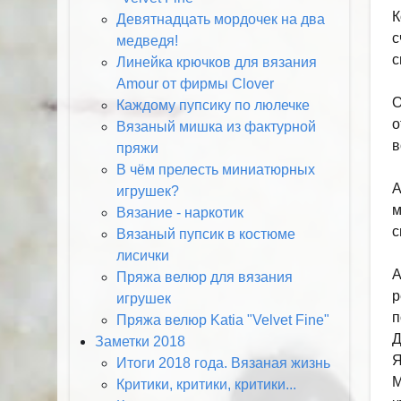
К
Девятнадцать мордочек на два
с
медведя!
с
Линейка крючков для вязания
Amour от фирмы Clover
О
Каждому пупсику по люлечке
о
Вязаный мишка из фактурной
в
пряжи
В чём прелесть миниатюрных
А
игрушек?
м
Вязание - наркотик
с
Вязаный пупсик в костюме
лисички
А
Пряжа велюр для вязания
р
игрушек
п
Пряжа велюр Katia "Velvet Fine"
Д
Заметки 2018
Я
Итоги 2018 года. Вязаная жизнь
М
Критики, критики, критики...