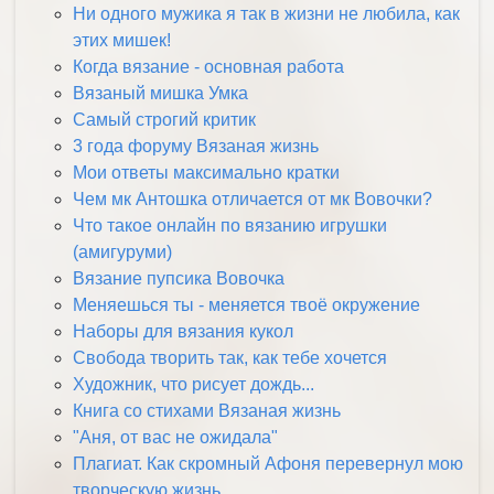
Ни одного мужика я так в жизни не любила, как
этих мишек!
Когда вязание - основная работа
Вязаный мишка Умка
Самый строгий критик
3 года форуму Вязаная жизнь
Мои ответы максимально кратки
Чем мк Антошка отличается от мк Вовочки?
Что такое онлайн по вязанию игрушки
(амигуруми)
Вязание пупсика Вовочка
Меняешься ты - меняется твоё окружение
Наборы для вязания кукол
Свобода творить так, как тебе хочется
Художник, что рисует дождь...
Книга со стихами Вязаная жизнь
"Аня, от вас не ожидала"
Плагиат. Как скромный Афоня перевернул мою
творческую жизнь