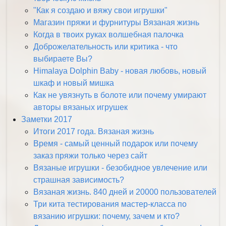
"Как я создаю и вяжу свои игрушки"
Магазин пряжи и фурнитуры Вязаная жизнь
Когда в твоих руках волшебная палочка
Доброжелательность или критика - что
выбираете Вы?
Himalaya Dolphin Baby - новая любовь, новый
шкаф и новый мишка
Как не увязнуть в болоте или почему умирают
авторы вязаных игрушек
Заметки 2017
Итоги 2017 года. Вязаная жизнь
Время - самый ценный подарок или почему
заказ пряжи только через сайт
Вязаные игрушки - безобидное увлечение или
страшная зависимость?
Вязаная жизнь. 840 дней и 20000 пользователей
Три кита тестирования мастер-класса по
вязанию игрушки: почему, зачем и кто?