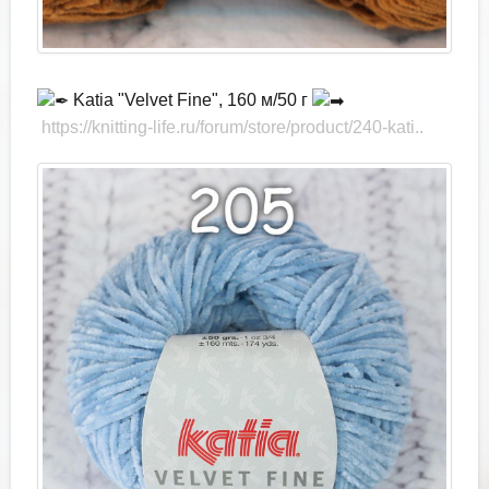
Katia "Velvet Fine", 160 м/50 г
https://knitting-life.ru/forum/store/product/240-kati..