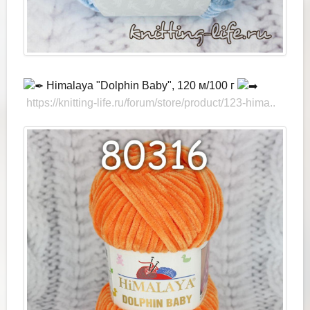
Himalaya "Dolphin Baby", 120 м/100 г
https://knitting-life.ru/forum/store/product/123-hima..