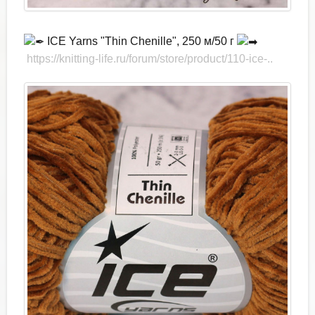
ICE Yarns "Thin Chenille", 250 м/50 г
https://knitting-life.ru/forum/store/product/110-ice-..