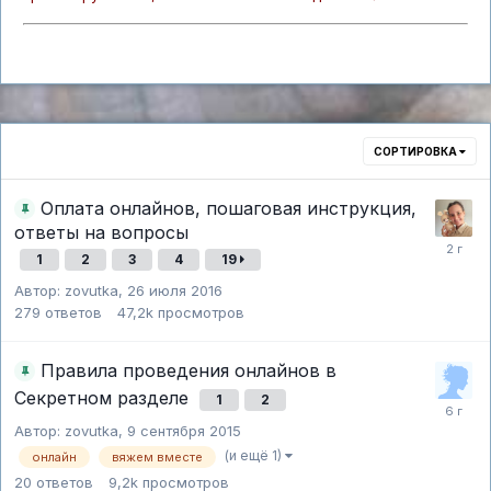
СОРТИРОВКА
Оплата онлайнов, пошаговая инструкция,
ответы на вопросы
1
2
3
4
19
Автор:
zovutka
,
26 июля 2016
279
ответов
47,2k
просмотров
Правила проведения онлайнов в
Секретном разделе
1
2
Автор:
zovutka
,
9 сентября 2015
(и ещё 1)
онлайн
вяжем вместе
20
ответов
9,2k
просмотров