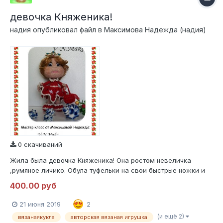
девочка Княженика!
надия
опубликовал файл в
Максимова Надежда (надия)
0 скачиваний
Жила была девочка Княженика! Она ростом невеличка
,румяное личико. Обула туфельки на свои быстрые ножки и
побежала по лесной дорожке. Прибежала на полянку , а там
400.00 руб
ягод видимо не видимо. Стала она их в корзинку собирать
,будет чем гостей угощать.Авторская работа,куколка
21 июня 2019
2
каркасная,туфельки на шплинтов...
(и ещё 2)
вязанаякукла
авторская вязаная игрушка