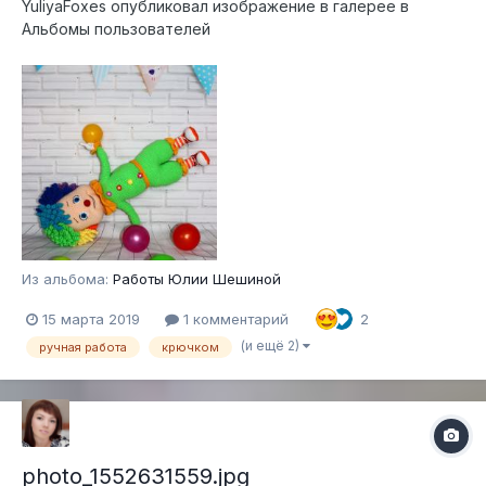
YuliyaFoxes
опубликовал изображение в галерее в
Альбомы пользователей
Из альбома:
Работы Юлии Шешиной
15 марта 2019
1 комментарий
2
(и ещё 2)
ручная работа
крючком
photo_1552631559.jpg