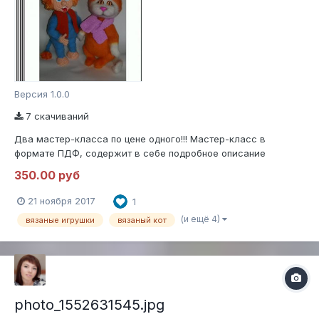
Версия 1.0.0
7 скачиваний
Два мастер-класса по цене одного!!! Мастер-класс в
формате ПДФ, содержит в себе подробное описание
вязания Бесенка и котенка с пошаговыми фото процесса.
350.00 руб
Игрушки вяжутся крючком, у бесенка ножки и туловище
вяжутся одной деталью, руки на пластиковых суставах,
21 ноября 2017
1
голова пришивается. У кота, все конечности...
(и ещё 4)
вязаные игрушки
вязаный кот
photo_1552631545.jpg