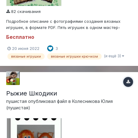
82 скачивания
Подробное описание с фотографиями создания вязаных
игрушек, в формате PDF. Пять игрушек в одном мастер-
классе. Шаруники – шарики универсальные. Игрушки
Бесплатно
связаны на одной основе, отличаются названием, цветом и
дополнительными деталями.
20 июня 2022
3
(и ещё 3)
вязаные игрушки
вязаные игрушки крючком
Рыжие Шкодики
пушистая
опубликовал файл в
Колесникова Юлия
(пушистая)