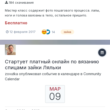
184 скачивания
Мастер класс содержит фото пошагового процесса. лапы,
ноги и голова ввязаны в тело, остальное пришито.
Полностью на каркасе. Размер 20см. Пряжа "Детский
Бесплатно
каприза" 50гр/225м. Крючок 1,75 МК не содержит уроков по
вязанию крючком, предполагается наличие основных
12 февраля 2017
14
зайка
навыков вязания. Данный МК являет...
Стартует платный онлайн по вязанию
спицами зайки Ляльки
zovutka
опубликовал событие в календаре в
Community
Calendar
МАР
09