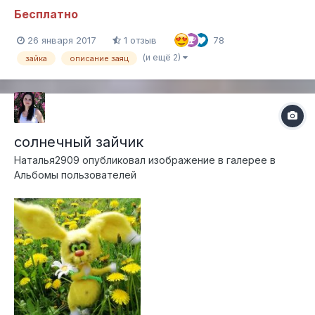
21см пряжа ангора. МК не содержит уроки по вязанию,
Бесплатно
предполагается наличие основных навыков вязания
крючком. ВНИМАНИЕ!!! Данный МК является моей авторской
26 января 2017
1 отзыв
78
разработкой и предназначе...
(и ещё 2)
зайка
описание заяц
солнечный зайчик
Наталья2909
опубликовал изображение в галерее в
Альбомы пользователей