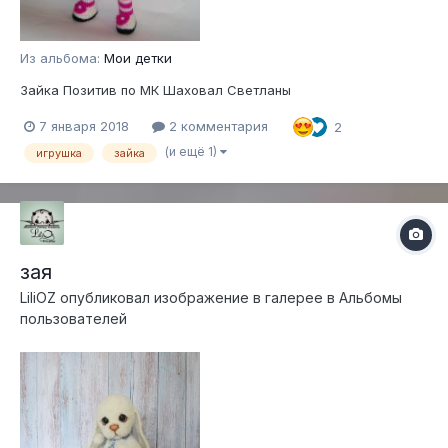
Из альбома:
Мои детки
Зайка Позитив по МК Шаховал Светланы
7 января 2018
2 комментария
2
(и ещё 1)
игрушка
зайка
зая
LiliOZ
опубликовал изображение в галерее в
Альбомы
пользователей