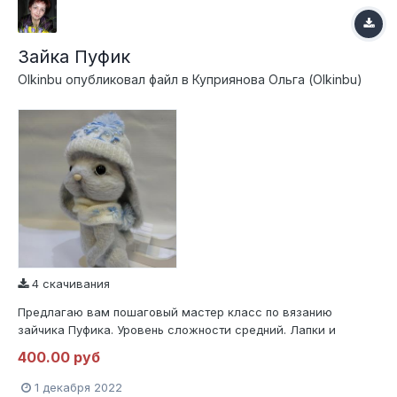
Зайка Пуфик
Olkinbu
опубликовал файл в
Куприянова Ольга (Olkinbu)
4 скачивания
Предлагаю вам пошаговый мастер класс по вязанию
зайчика Пуфика. Уровень сложности средний. Лапки и
голова на шплинтовом креплении, ушки и хвостик
400.00 руб
ввязываются. Рост игрушки около 20см., при условии
использования схожих материалов. Мастер класс содержит
1 декабря 2022