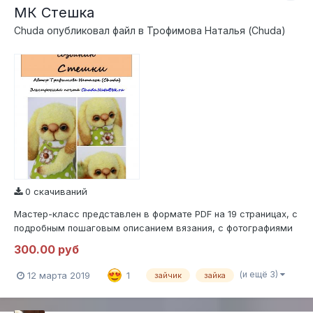
МК Стешка
Chuda
опубликовал файл в
Трофимова Наталья (Chuda)
0 скачиваний
Мастер-класс представлен в формате PDF на 19 страницах, с
подробным пошаговым описанием вязания, с фотографиями
на каждом этапе вязания. При использовании указанных
300.00 руб
материалов получаются игрушки высотой около см
13.Уровень сложности - средний.МК не содержит уроков
(и ещё 3)
12 марта 2019
1
зайчик
зайка
вязания. Консультирую на всех этапа...