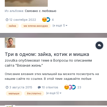
Из альбома:
Связано с любовью
12 сентября 2022
4
(и ещё 1)
зайка
мк елена аккоджа
Три в одном: зайка, котик и мишка
zovutka
опубликовал теме в
Вопросы по описаниям
сайта "Вязаная жизнь"
Описание вязания этих малышей вы можете посмотреть на
нашем сайте по ссылке. В этой теме задавайте любые
вопросы, возникшие у вас в процессе вязания
3 августа 2015
10 ответов
23
(и ещё 5)
малыши
бесплатно