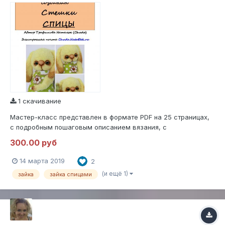
1 скачивание
Мастер-класс представлен в формате PDF на 25 страницах,
с подробным пошаговым описанием вязания, с
фотографиями на каждом этапе вязания. При использовании
300.00 руб
указанных материалов получаются игрушки высотой около
см 13.Уровень сложности - средний.МК не содержит уроков
14 марта 2019
2
вязания. Консультирую на всех этапа...
(и ещё 1)
зайка
зайка спицами