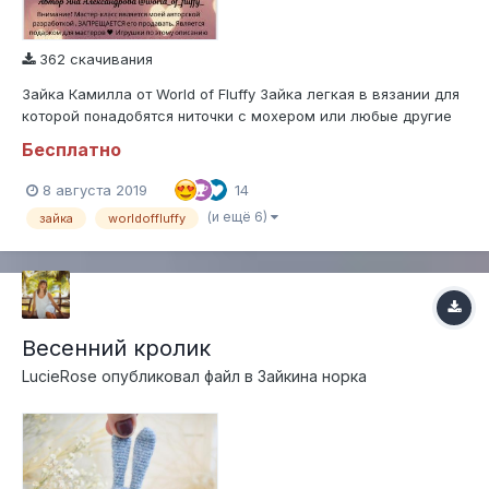
362 скачивания
Зайка Камилла от World of Fluffy Зайка легкая в вязании для
которой понадобятся ниточки с мохером или любые другие
которые можно начесать для пушистости. Мастер класс
Бесплатно
бесплатный подарок для рукодельниц.
8 августа 2019
14
(и ещё 6)
зайка
worldoffluffy
Весенний кролик
LucieRose
опубликовал файл в
Зайкина норка