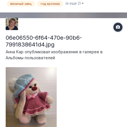
подробное описание процесса вязания и сопровожда...
(и ещё 2)
вязаный заяц
год кролика
06e06550-6f64-470e-90b6-
7991838641d4.jpg
Анна Кар
опубликовал изображение в галерее в
Альбомы пользователей