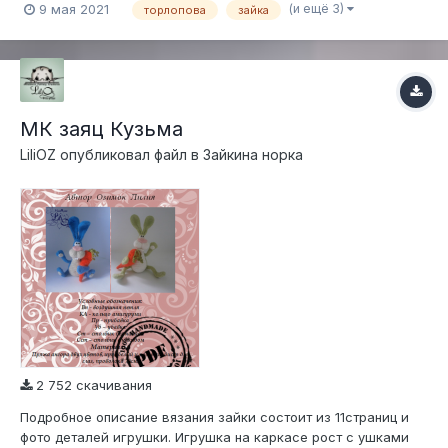
(YarnArt) - 50 гр. 160 мт. цвет на ваш выбор – два
(и ещё 3)
9 мая 2021
торлопова
зайка
мотка.немного белой, розовой и черной....
МК заяц Кузьма
LiliOZ
опубликовал файл в
Зайкина норка
2 752 скачивания
Подробное описание вязания зайки состоит из 11страниц и
фото деталей игрушки. Игрушка на каркасе рост с ушками