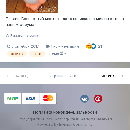
Пандик. Бесплатный мастер-класс по вязанию мишки есть на
нашем форуме
© Вязаная жизнь
5 октября 2017
1 комментарий
21
(и ещё 2)
крючок
панда
НАЗАД
Страница 1 из 8
ВПЕРЁД
Политика конфиденциальности
Copyright 2014-2026 knitting-life.ru. All rights reserved
Powered by Invision Community