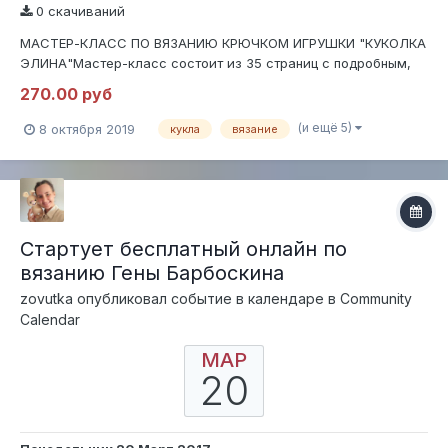
0 скачиваний
МАСТЕР-КЛАСС ПО ВЯЗАНИЮ КРЮЧКОМ ИГРУШКИ "КУКОЛКА
ЭЛИНА"Мастер-класс состоит из 35 страниц с подробным,
пошаговым описанием в формате .PDFВ МК входит полное
270.00 руб
описание вязания куколки, оформление, сборка,
утяжка.Содержит 130 фотографий процесса вязания и
(и ещё 5)
8 октября 2019
кукла
вязание
оформления.В мастер-классе есть бонус в виде отк...
Стартует бесплатный онлайн по
вязанию Гены Барбоскина
zovutka
опубликовал событие в календаре в
Community
Calendar
МАР
20