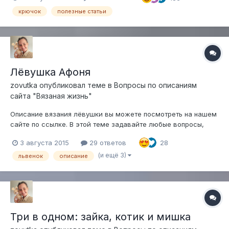
опыт в вязании крючком. Не рвитесь вязать куколок, если вы
крючок
полезные статьи
только начинаете! Повяжите...
Лёвушка Афоня
zovutka
опубликовал теме в
Вопросы по описаниям
сайта "Вязаная жизнь"
Описание вязания лёвушки вы можете посмотреть на нашем
сайте по ссылке. В этой теме задавайте любые вопросы,
возникшие у вас в процессе вязания
3 августа 2015
29 ответов
28
(и ещё 3)
львенок
описание
Три в одном: зайка, котик и мишка