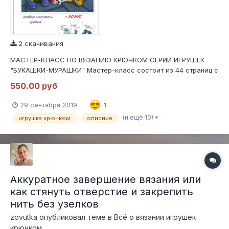
2 скачивания
МАСТЕР-КЛАСС ПО ВЯЗАНИЮ КРЮЧКОМ СЕРИИ ИГРУШЕК
"БУКАШКИ-МУРАШКИ" Мастер-класс состоит из 44 страниц с
подробным, пошаговым описанием в формате .PDF В МК
550.00 руб
входит полное описание вязания трех игрушек, оформление,
сборка, утяжка. Содержит 159 фотографий процесса вязания
29 сентября 2019
1
и оформления....
(и ещё 10)
игрушка крючком
описние
Аккуратное завершение вязания или
как стянуть отверстие и закрепить
нить без узелков
zovutka
опубликовал теме в
Всё о вязании игрушек
крючком