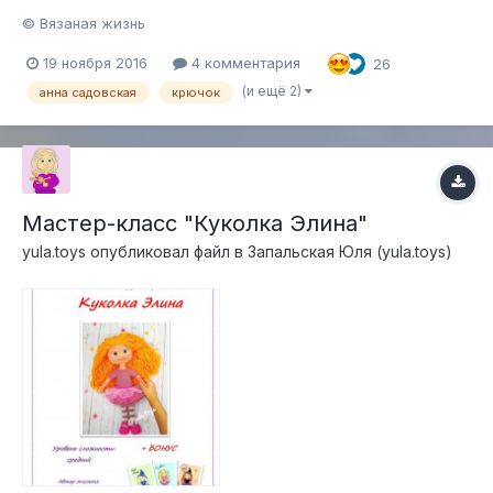
© Вязаная жизнь
19 ноября 2016
4 комментария
26
(и ещё 2)
анна садовская
крючок
Мастер-класс "Куколка Элина"
yula.toys
опубликовал файл в
Запальская Юля (yula.toys)