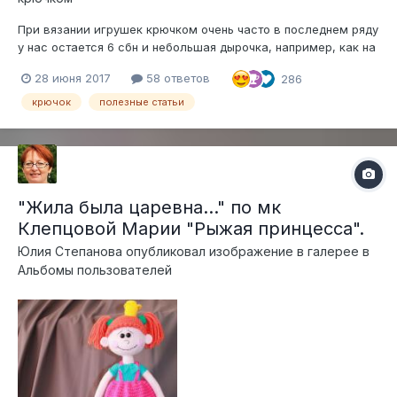
При вязании игрушек крючком очень часто в последнем ряду
у нас остается 6 сбн и небольшая дырочка, например, как на
фото ниже: завершение вязания ножки и пяточка. Как же
28 июня 2017
58 ответов
286
аккуратно стянуть это отверстие и закрепить ниточку, не
навязывая некрасивых узелков? А сделать это очень просто
крючок
полезные статьи
Бе...
"Жила была царевна..." по мк
Клепцовой Марии "Рыжая принцесса".
Юлия Степанова
опубликовал изображение в галерее в
Альбомы пользователей