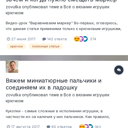
zovutka
опубликовал теме в
Всё о вязании игрушек
крючком
Видео-урок "Выравниваем маркер" Во-первых, оговорюсь,
что данная статья применима только к крючковым игрушкам,
в спицах начало ряда не смещается и выравнивать его нет
27 июня 2017
142 ответа
374
необходимости. Практически все мои авторские игрушки
(кроме самого первого чертенка и куколок из Яг...
крючок
полезные статьи
Вяжем миниатюрные пальчики и
соединяем их в ладошку
zovutka
опубликовал теме в
Всё о вязании игрушек
крючком
Куколки - самые сложные в исполнении игрушки, в
частности из-за наличия у них пальчиков. Как правило,
пальчики у кукол вяжутся из 5-6 сбн, иногда немного
17 августа 2017
60 ответов
183
больше. Чтобы вязать такие миниатюрные детальки, нужен