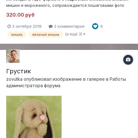
мишки и мороженого, сопровождается пошаговыми фото
процессов. МК не содержит уроки по вязанию,
320.00 руб
предполагается наличие основных навыков вязания
крючком. Уровень сложности - средний. Необходимые
3 октября 2018
3 комментария
6
материалы: 1. Камтекс «Хлопок-травка» (6...
(и ещё 3)
мишка
вязаный мишка
Грустик
zovutka
опубликовал изображение в галерее в
Работы
администратора форума