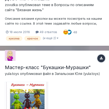
zovutka
опубликовал теме в
Вопросы по описаниям
сайта "Вязаная жизнь"
Описание вязания куколки вы можете посмотреть на нашем
сайте по ссылке. В этой теме задавайте любые вопросы,
возникшие у вас в процессе вязания
18 июля 2016
49 ответов
48
(и ещё 2)
куколка
крючок
Мастер-класс "Букашки-Мурашки"
yula.toys
опубликовал файл в
Запальская Юля (yula.toys)