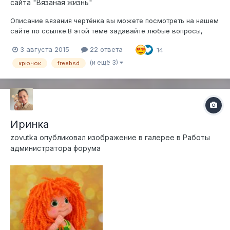
сайта "Вязаная жизнь"
Описание вязания чертёнка вы можете посмотреть на нашем
сайте по ссылке.В этой теме задавайте любые вопросы,
возникшие у вас в процессе вязания
3 августа 2015
22 ответа
14
(и ещё 3)
крючок
freebsd
Иринка
zovutka
опубликовал изображение в галерее в
Работы
администратора форума