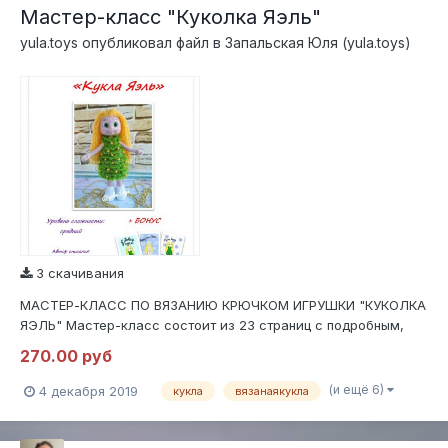
Мастер-класс "Куколка Яэль"
yula.toys
опубликовал файл в
Запальская Юля (yula.toys)
3 скачивания
МАСТЕР-КЛАСС ПО ВЯЗАНИЮ КРЮЧКОМ ИГРУШКИ "КУКОЛКА
ЯЭЛЬ" Мастер-класс состоит из 23 страниц с подробным,
пошаговым описанием в формате .PDF В МК входит полное
270.00 руб
описание вязания куколки, оформление, сборка, утяжка.
Содержит 87 фотографий процесса вязания и оформления. В
(и ещё 6)
4 декабря 2019
кукла
вязанаякукла
МК есть бонус...