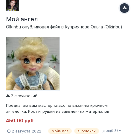
Мой ангел
Olkinbu
опубликовал файл в
Куприянова Ольга (Olkinbu)
7 скачиваний
Предлагаю вам мастер класс по вязанию крючком
ангелочка. Рост игрушки из заявленных материалов
примерно 22см. Используется проволочный каркас, вся
450.00 руб
одежда снимается, прическа статична, но при желании
можно сделать просто кудряшки. Глазки нарисованны на
(и ещё 3)
2 августа 2022
мойангел
ангелочек