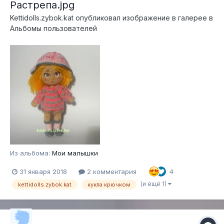
Растрепа.jpg
Kettidolls.zybok.kat
опубликовал изображение в галерее в
Альбомы пользователей
Из альбома:
Мои малышки
31 января 2018
2 комментария
4
(и ещё 1)
kettidolls.zybok.kat
кукла крючком