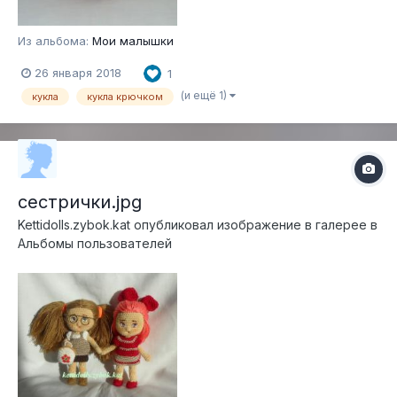
Из альбома:
Мои малышки
26 января 2018
1
(и ещё 1)
кукла
кукла крючком
сестрички.jpg
Kettidolls.zybok.kat
опубликовал изображение в галерее в
Альбомы пользователей