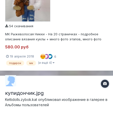
54 скачивания
МК Рыжеволосая Никки - На 20 страничках - подробное
описание вязания куклы + много фото этапов, много фото
оформления личика, крепления волос статичной причёски,
580.00 руб
краткое описание как нарисовать глазки. Описание одежды
(топик, джинсы, курточка и слипы). Бонусом - к покупке МК
19 апреля 2018
6
вязанию куклы, идёт под...
(и ещё 4)
подарок
мк
купидончик.jpg
Kettidolls.zybok.kat
опубликовал изображение в галерее в
Альбомы пользователей