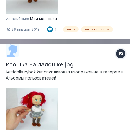
Из альбома:
Мои малышки
26 января 2018
1
кукла
кукла крючком
крошка на ладошке.jpg
Kettidolls.zybok.kat
опубликовал изображение в галерее в
Альбомы пользователей