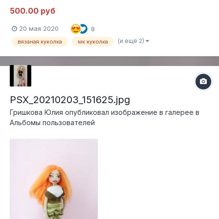
процессов. МК не содержит уроки по вязанию,
500.00 руб
предполагается наличие основных навыков вязания
крючком. Уровень сложности - выше среднего. Необходимые
20 мая 2020
8
материалы: Gazzal “Ba...
(и ещё 2)
вязаная куколка
мк куколка
PSX_20210203_151625.jpg
Гришкова Юлия
опубликовал изображение в галерее в
Альбомы пользователей