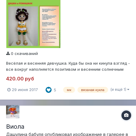
0 скачиваний
Весёлая и весенняя девчушка. Куда бы она ни кинула взгляд -
все вокруг наполняется позитивом и весенним солнечным
настроениемРазмер куколки 56 см, при условии
420.00 руб
использования заявленных материалов.Игрушка связана
крючком ,одежда крючком и спицами.Мастер класс
(и ещё 1)
29 июня 2017
5
мк
вязаная кукла
содержит пошаговое описание с фотографиями...
Виола
Дашулина бабуля
опубликовал изображение в галерее в