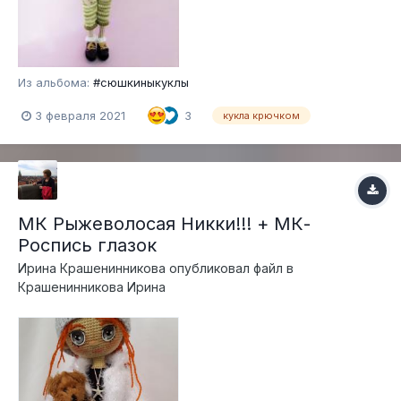
Из альбома:
#сюшкиныкуклы
3 февраля 2021
3
кукла крючком
МК Рыжеволосая Никки!!! + МК-
Роспись глазок
Ирина Крашенинникова
опубликовал файл в
Крашенинникова Ирина