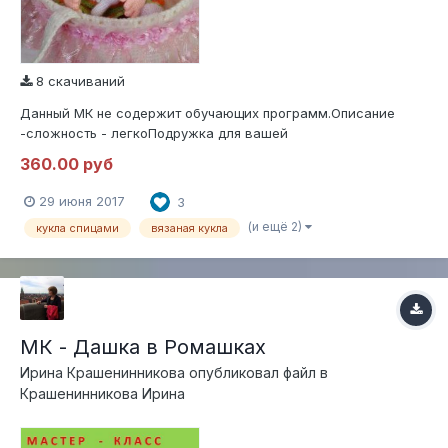
8 скачиваний
Данный МК не содержит обучающих программ.Описание
-сложность - легкоПодружка для вашей
дочки,племянницы,внучки!!!!Хороший подарок на ДР или
360.00 руб
любой другой праздник!!!!Подробный МК по вязанию .Мастер
класс высылается в формате pdf,пошаговое описание
29 июня 2017
3
деталей,фото оформления игрушки.
(и ещё 2)
кукла спицами
вязаная кукла
МК - Дашка в Ромашках
Ирина Крашенинникова
опубликовал файл в
Крашенинникова Ирина