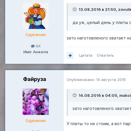
13.08.2016 в 21:50,
zovut
да уж, целый день у плиты 
Одуванчик
зато наготовленого хватает н
84
Имя: Анжела
Цитата
Ответить
Файруза
Опубликовано:
14 августа 2016
14.08.2016 в 04:05,
makci
зато наготовленого хватает
Одуванчик
У плиты то не стоим, а вот па