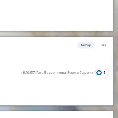
Автор
5
nik19257
,
Гала Ведерникова
,
Ecem
и
2 других