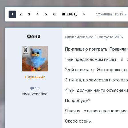
1
2
3
4
5
6
ВПЕРЁД
Страница 1 из 13
Феня
Опубликовано:
13 августа 2016
Приглашаю поиграть. Правила 
1-ый предположим пишет : я с
2-ой отвечает- Это хорошо, 
Одуванчик
3-ий: да, но замерзла и это пло
58
4-ый должен найти объяснени
Имя: venefica
Попробуем?
Я начну , с вашего позволения.
Скоро осень...