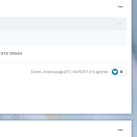
это плохо
8
Ecem
,
Александра117
,
nik19257
и
5 других