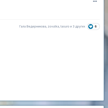
6
Гала Ведерникова
,
zovutka
,
tasuro
и
3 других