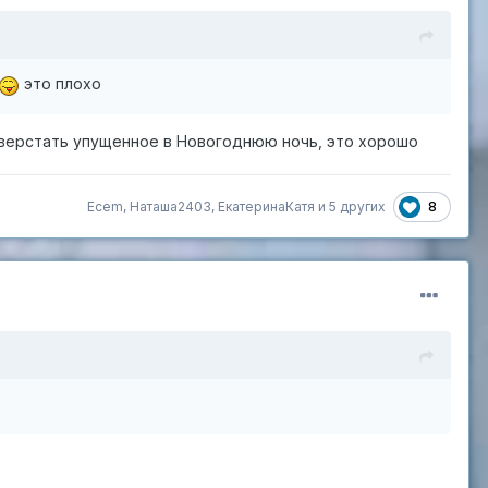
это плохо
наверстать упущенное в Новогоднюю ночь, это хорошо
8
Ecem
,
Наташа2403
,
ЕкатеринаКатя
и
5 других