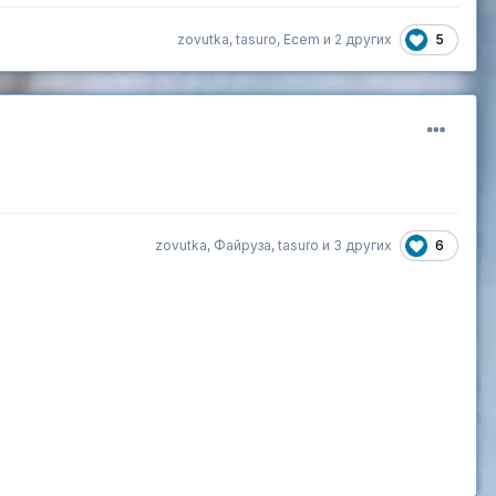
5
zovutka
,
tasuro
,
Ecem
и
2 других
6
zovutka
,
Файруза
,
tasuro
и
3 других