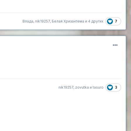
7
Влада
,
nik19257
,
Белая Хризантема
и
4 других
3
nik19257
,
zovutka
и
tasuro