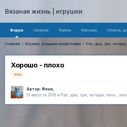
Вязаная жизнь | игрушки
Форум
Галерея
Файлы
Магазин
Оплата, д
Главная
Играем, угощаем конфетками
Раз, два, три, четыре,
Хорошо - плохо
игра
Автор:
Феня
,
13 августа 2016
в
Раз, два, три, четыре, пять... за