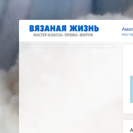
Ами
масте
А