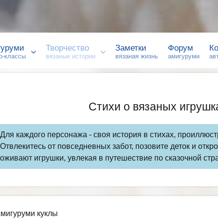
гуруми
Творчество
Заметки
Форум
Ко
р-классы
вязаные истории
вязаная жизнь
амигуруми
ав
Стихи о вязаных игрушк
Для каждого персонажа - своя история в стихах, проиллю
Отвлекитесь от повседневных забот, позовите деток и отк
оживают игрушки, увлекая в путешествие по сказочной стр
мигуруми куклы