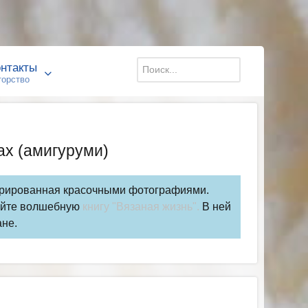
Искать...
нтакты
торство
ах (амигуруми)
стрированная красочными фотографиями.
ройте волшебную
книгу "Вязаная жизнь".
В ней
ане.