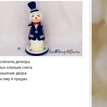
слепила детвора
лых хлопьев снега.
крашение двора
ь ему я предан.