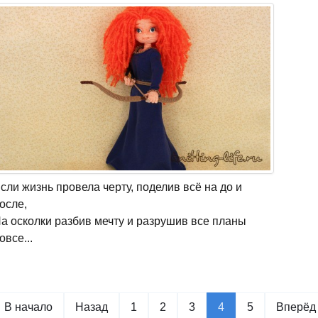
сли жизнь провела черту, поделив всё на до и
осле,
а осколки разбив мечту и разрушив все планы
овсе...
В начало
Назад
1
2
3
4
5
Вперёд