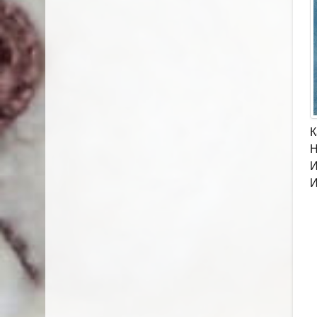
К
Н
И
И