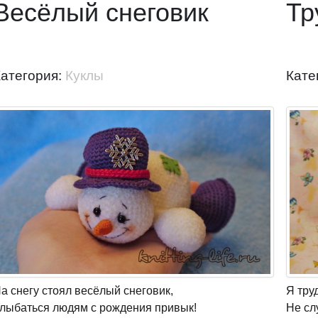
Весёлый снеговик
Тр
Категория:
Куклы
Кате
а снегу стоял весёлый снеговик,
Я тру
лыбаться людям с рождения привык!
Не сл