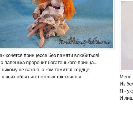
ак хочется принцессе без памяти влюбиться!
о папенька пророчит богатенького принца...
 никому не важно, о ком томится сердце,
 в чьих объятьях нежных так хочется
Меня 
Из бе
Я - у
И лиш