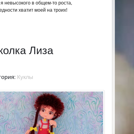
 я невысокого в общем-то роста,
едности хватит моей на троих!
колка Лиза
гория:
Куклы