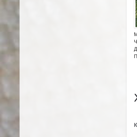
М
Ч
Д
П