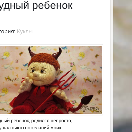
удный ребенок
гория:
Куклы
дный ребёнок, родился непросто,
ушал никто пожеланий моих.