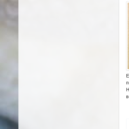
Е
п
Н
в