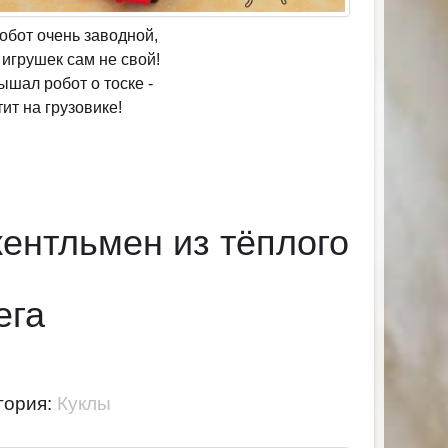
обот очень заводной,
 игрушек сам не свой!
ышал робот о тоске -
тит на грузовике!
ентльмен из тёплого
ега
гория:
Куклы