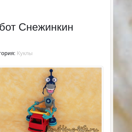
бот Снежинкин
гория:
Куклы