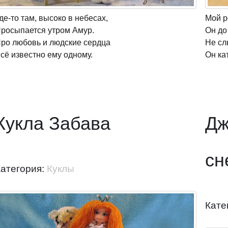
де-то там, высоко в небесах,
Мой р
росыпается утром Амур.
Он до
ро любовь и людские сердца
Не сл
сё известно ему одному.
Он ка
Кукла Забава
Дж
сн
Категория:
Куклы
Кате