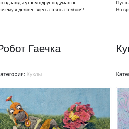
о однажды утром вдруг подумал он:
Пусть
очему я должен здесь стоять столбом?
Но вр
Робот Гаечка
Ку
Категория:
Куклы
Кате