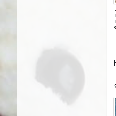
Г
П
П
В