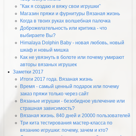
"Как я создаю и вяжу свои игрушки"
Магазин пряжи и фурнитуры Вязаная жизнь
Когда в твоих руках волшебная палочка
Доброжелательность или критика - что
выбираете Вы?
Himalaya Dolphin Baby - новая любовь, новый
шкаф и новый мишка
Как не увязнуть в болоте или почему умирают
авторы вязаных игрушек
Заметки 2017
Итоги 2017 года. Вязаная жизнь
Время - самый ценный подарок или почему
заказ пряжи только через сайт
Вязаные игрушки - безобидное увлечение или
страшная зависимость?
Вязаная жизнь. 840 дней и 20000 пользователей
Три кита тестирования мастер-класса по
вязанию игрушки: почему, зачем и кто?