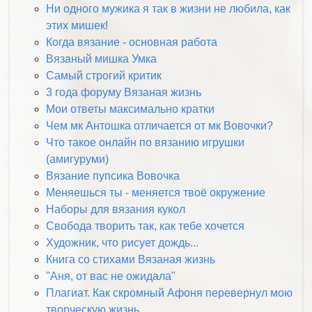
Ни одного мужика я так в жизни не любила, как
этих мишек!
Когда вязание - основная работа
Вязаный мишка Умка
Самый строгий критик
3 года форуму Вязаная жизнь
Мои ответы максимально кратки
Чем мк Антошка отличается от мк Вовочки?
Что такое онлайн по вязанию игрушки
(амигуруми)
Вязание пупсика Вовочка
Меняешься ты - меняется твоё окружение
Наборы для вязания кукол
Свобода творить так, как тебе хочется
Художник, что рисует дождь...
Книга со стихами Вязаная жизнь
"Аня, от вас не ожидала"
Плагиат. Как скромный Афоня перевернул мою
творческую жизнь