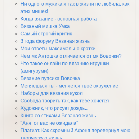
Ни одного мужика я так в жизни не любила, как
этих мишек!
Когда вязание - основная работа
Вязаный мишка Умка
Самый строгий критик
3 года форуму Вязаная жизнь
Мои ответы максимально кратки
Чем мк Антошка отличается от мк Вовочки?
Что такое онлайн по вязанию игрушки
(амигуруми)
Вязание пупсика Вовочка
Меняешься ты - меняется твоё окружение
Наборы для вязания кукол
Свобода творить так, как тебе хочется
Художник, что рисует дождь...
Книга со стихами Вязаная жизнь
"Аня, от вас не ожидала"
Плагиат. Как скромный Афоня перевернул мою
творческую жизнь