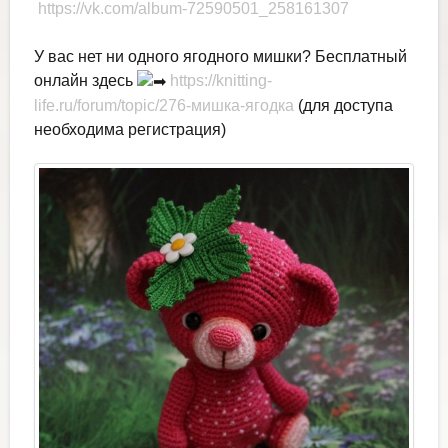
https://vk.com/album-72590501_258161307
У вас нет ни одного ягодного мишки? Бесплатный
онлайн здесь
https://knitting-
life.ru/forum/topic/276-мишка-ягодка
(для доступа
необходима регистрация)