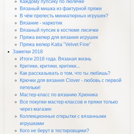
Каждому пупсику по люлечке
Вязаный мишка из фактурной пряжи
В чём прелесть миниатюрных игрушек?
Вязание - наркотик
Вязаный пупсик в костюме лисички
Пряжа велюр для вязания игрушек
Пряжа велюр Katia "Velvet Fine"
Заметки 2018
Итоги 2018 года. Вязаная жизнь
Критики, критики, критики...
Как рассказывать о том, что ты любишь?
Крючки для вязания Clover - любовь с первой
петельки!
Мастер-класс по вязанию Хрюника
Все покупки мастер-классов и пряжи только
через магазин
Коллекционные открытки с вязанными
игрушками
Кого не берут в тестировщики?