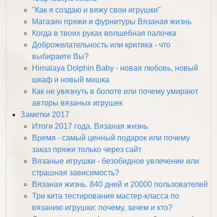
"Как я создаю и вяжу свои игрушки"
Магазин пряжи и фурнитуры Вязаная жизнь
Когда в твоих руках волшебная палочка
Доброжелательность или критика - что
выбираете Вы?
Himalaya Dolphin Baby - новая любовь, новый
шкаф и новый мишка
Как не увязнуть в болоте или почему умирают
авторы вязаных игрушек
Заметки 2017
Итоги 2017 года. Вязаная жизнь
Время - самый ценный подарок или почему
заказ пряжи только через сайт
Вязаные игрушки - безобидное увлечение или
страшная зависимость?
Вязаная жизнь. 840 дней и 20000 пользователей
Три кита тестирования мастер-класса по
вязанию игрушки: почему, зачем и кто?