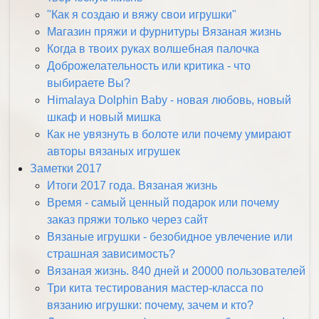
"Как я создаю и вяжу свои игрушки"
Магазин пряжи и фурнитуры Вязаная жизнь
Когда в твоих руках волшебная палочка
Доброжелательность или критика - что
выбираете Вы?
Himalaya Dolphin Baby - новая любовь, новый
шкаф и новый мишка
Как не увязнуть в болоте или почему умирают
авторы вязаных игрушек
Заметки 2017
Итоги 2017 года. Вязаная жизнь
Время - самый ценный подарок или почему
заказ пряжи только через сайт
Вязаные игрушки - безобидное увлечение или
страшная зависимость?
Вязаная жизнь. 840 дней и 20000 пользователей
Три кита тестирования мастер-класса по
вязанию игрушки: почему, зачем и кто?