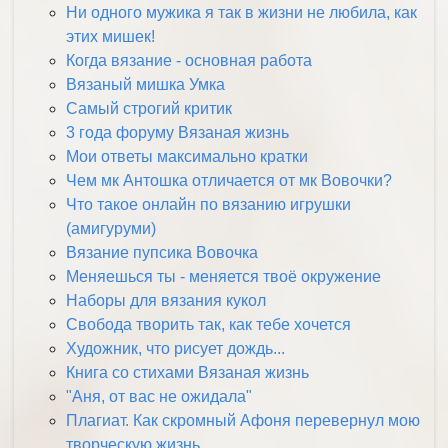
Ни одного мужика я так в жизни не любила, как
этих мишек!
Когда вязание - основная работа
Вязаный мишка Умка
Самый строгий критик
3 года форуму Вязаная жизнь
Мои ответы максимально кратки
Чем мк Антошка отличается от мк Вовочки?
Что такое онлайн по вязанию игрушки
(амигуруми)
Вязание пупсика Вовочка
Меняешься ты - меняется твоё окружение
Наборы для вязания кукол
Свобода творить так, как тебе хочется
Художник, что рисует дождь...
Книга со стихами Вязаная жизнь
"Аня, от вас не ожидала"
Плагиат. Как скромный Афоня перевернул мою
творческую жизнь