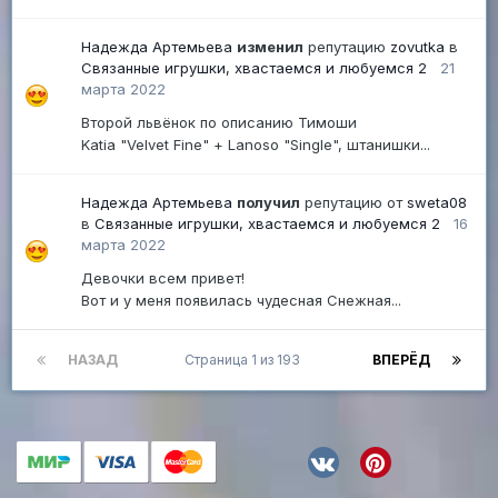
Надежда Артемьева
изменил
репутацию
zovutka
в
Связанные игрушки, хвастаемся и любуемся 2
21
марта 2022
Второй львёнок по описанию Тимоши
Katia "Velvet Fine" + Lanoso "Single", штанишки...
Надежда Артемьева
получил
репутацию от
sweta08
в
Связанные игрушки, хвастаемся и любуемся 2
16
марта 2022
Девочки всем привет!
Вот и у меня появилась чудесная Снежная...
НАЗАД
Страница 1 из 193
ВПЕРЁД