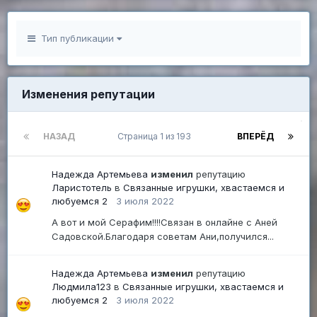
Тип публикации
Изменения репутации
НАЗАД
Страница 1 из 193
ВПЕРЁД
Надежда Артемьева
изменил
репутацию
Ларистотель
в
Связанные игрушки, хвастаемся и
любуемся 2
3 июля 2022
А вот и мой Серафим!!!!Связан в онлайне с Аней
Садовской.Благодаря советам Ани,получился...
Надежда Артемьева
изменил
репутацию
Людмила123
в
Связанные игрушки, хвастаемся и
любуемся 2
3 июля 2022