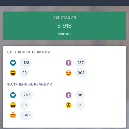
РЕПУТАЦИЯ
6 918
Мастер
СДЕЛАННЫЕ РЕАКЦИИ
1128
137
23
907
ПОЛУЧЕННЫЕ РЕАКЦИИ
1797
86
36
3
1607