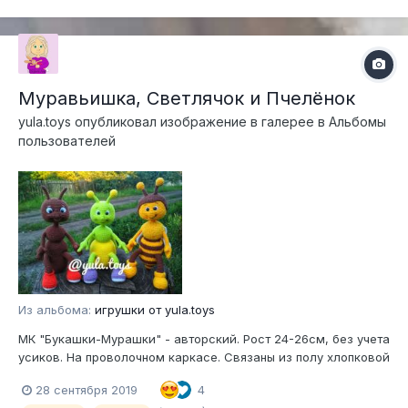
Муравьишка, Светлячок и Пчелёнок
yula.toys
опубликовал изображение в галерее в
Альбомы
пользователей
Из альбома:
игрушки от yula.toys
МК "Букашки-Мурашки" - авторский. Рост 24-26см, без учета
усиков. На проволочном каркасе. Связаны из полу хлопковой
пряжи Alize Cotton Gold, крючком №2. Два способа
28 сентября 2019
4
крепления глазок (на безопасном креплении и приклееные