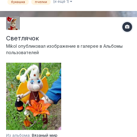
полу бусинки)
(и ещё 1)
букашка
пчелки
Светлячок
Mikol
опубликовал изображение в галерее в
Альбомы
пользователей
Из альбома:
Вязаный мир