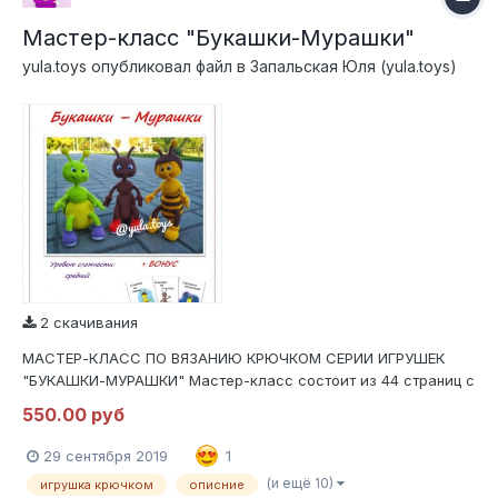
Мастер-класс "Букашки-Мурашки"
yula.toys
опубликовал файл в
Запальская Юля (yula.toys)
2 скачивания
МАСТЕР-КЛАСС ПО ВЯЗАНИЮ КРЮЧКОМ СЕРИИ ИГРУШЕК
"БУКАШКИ-МУРАШКИ" Мастер-класс состоит из 44 страниц с
подробным, пошаговым описанием в формате .PDF В МК
550.00 руб
входит полное описание вязания трех игрушек, оформление,
сборка, утяжка. Содержит 159 фотографий процесса вязания
29 сентября 2019
1
и оформления....
(и ещё 10)
игрушка крючком
описние