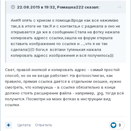
22.08.2015 в 19:32,
Ромашка222
сказал:
Аня!Я опять с криком о помощи.Вроде как все нажимаю
так,а в итоге не так.Я и с контакта,и с радикала а оно не
открывается да же в сообщении.Стала на фотку нажала
копировать адресс ссылки,зашла на форум открыла
вставить изображение по ссылке и ....,что я не так
сделала(((О боги,я всётаки тупенькая нажала
копировать адресс изображения и всё получилось)))
Свет, правой кнопкой и копировать адрес - самый простой
способ, но он не везде работает. На фотохостингах, как
правило, прямая ссылка даётся в отдельном окошке, нужно
смотреть, что копируешь - в ссылке обязательно в конце
должно стоять расширение файла - например, .jpg, тогда всё
получится. Посмотри на моих фотках в инструкции вид
ссылки.
Цитата
Ответить
3