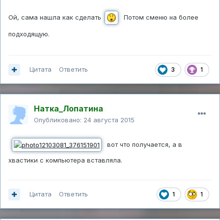
Ой, сама нашла как сделать
Потом сменю на более
подходящую.
Цитата
Ответить
3
1
Натка_Лопатина
Опубликовано:
24 августа 2015
вот что получается, а в
хвастики с компьютера вставляла.
Цитата
Ответить
1
1