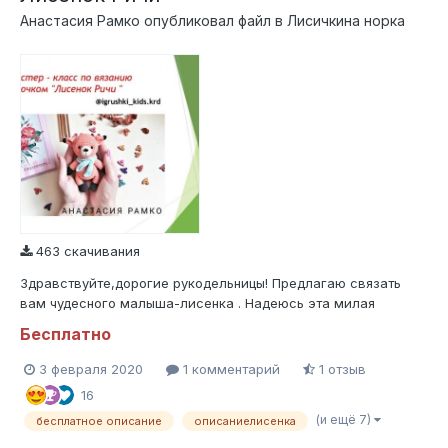
Анастасия Рамко
опубликовал файл в
Лисичкина норка
463 скачивания
Здравствуйте,дорогие рукодельницы! Предлагаю связать
вам чудесного малыша-лисенка . Надеюсь эта милая
игрушечка полюбится вам так же как и мне ,желаю вам
Бесплатно
приятного вязания и творческого вдохновения .
3 февраля 2020
1 комментарий
1 отзыв
16
(и ещё 7)
бесплатное описание
описаниелисенка