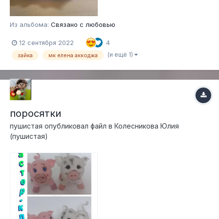
Из альбома:
Связано с любовью
12 сентября 2022
4
(и ещё 1)
зайка
мк елена аккоджа
поросятки
пушистая
опубликовал файл в
Колесникова Юлия
(пушистая)