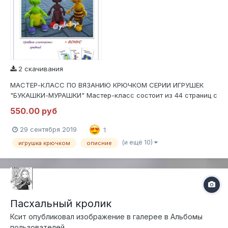
2 скачивания
МАСТЕР-КЛАСС ПО ВЯЗАНИЮ КРЮЧКОМ СЕРИИ ИГРУШЕК
"БУКАШКИ-МУРАШКИ" Мастер-класс состоит из 44 страниц с
подробным, пошаговым описанием в формате .PDF В МК
550.00 руб
входит полное описание вязания трех игрушек, оформление,
сборка, утяжка. Содержит 159 фотографий процесса вязания
29 сентября 2019
1
и оформления....
(и ещё 10)
игрушка крючком
описние
Пасхальный кролик
Ксит
опубликовал изображение в галерее в
Альбомы
пользователей