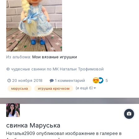
Из альбома:
Мои вязаные игрушки
© чудесные свинки по МК Натальи Трофимовой
20 ноября 2018
1 комментарий
5
(и ещё 6)
маруська
игрушка крючком
свинка Маруська
Наталья2909
опубликовал изображение в галерее в