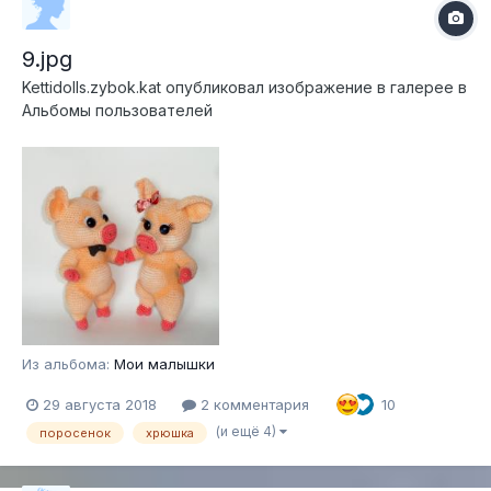
9.jpg
Kettidolls.zybok.kat
опубликовал изображение в галерее в
Альбомы пользователей
Из альбома:
Мои малышки
29 августа 2018
2 комментария
10
(и ещё 4)
поросенок
хрюшка