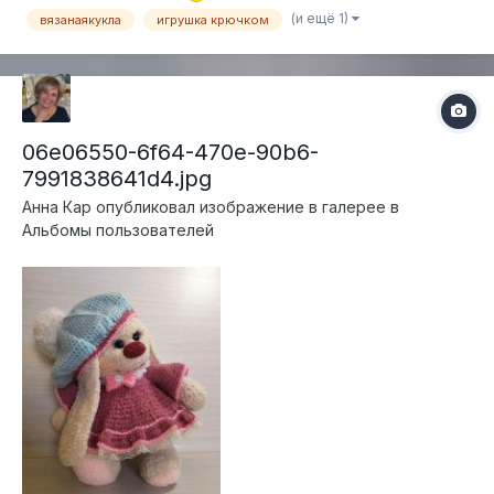
для устойчивости игрушки. Глазки нарисованы...
(и ещё 1)
вязанаякукла
игрушка крючком
06e06550-6f64-470e-90b6-
7991838641d4.jpg
Анна Кар
опубликовал изображение в галерее в
Альбомы пользователей