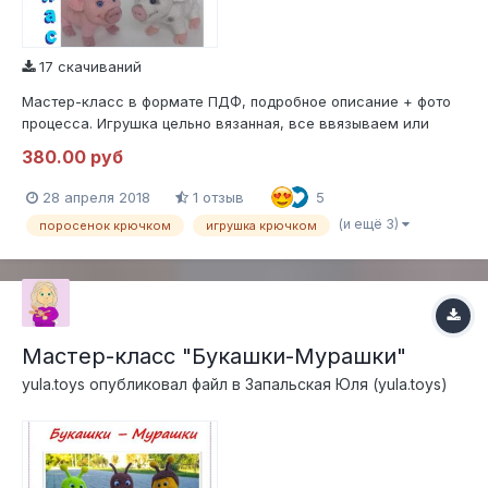
17 скачиваний
Мастер-класс в формате ПДФ, подробное описание + фото
процесса. Игрушка цельно вязанная, все ввязываем или
вывязываем, ничего не пришиваем, без каркаса. Поросенок
380.00 руб
стоит очень уверенно. Без акции
28 апреля 2018
1 отзыв
5
(и ещё 3)
поросенок крючком
игрушка крючком
Мастер-класс "Букашки-Мурашки"
yula.toys
опубликовал файл в
Запальская Юля (yula.toys)