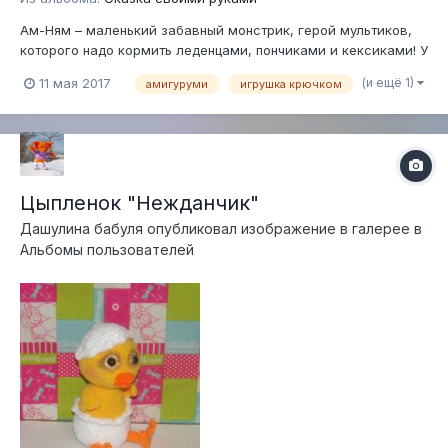
Ам-Ням – маленький забавный монстрик, герой мультиков,
которого надо кормить леденцами, пончиками и кексиками! У
малыша подвижный язык. Рост 9 см. Связан по МК Олеси
(и ещё 1)
11 мая 2017
амигуруми
игрушка крючком
Царевой
Цыпленок "Нежданчик"
Дашулина бабуля
опубликовал изображение в галерее в
Альбомы пользователей