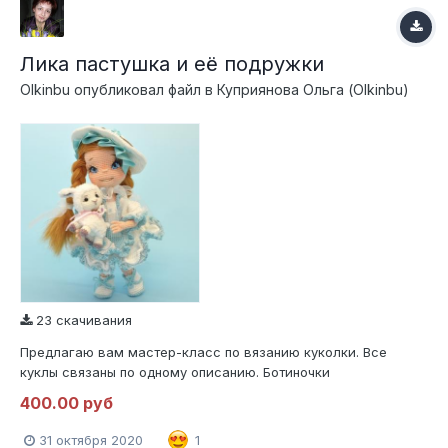
Лика пастушка и её подружки
Olkinbu
опубликовал файл в
Куприянова Ольга (Olkinbu)
23 скачивания
Предлагаю вам мастер-класс по вязанию куколки. Все
куклы связаны по одному описанию. Ботиночки
цельновязаные, вся остальная одежда снимается. В МК
400.00 руб
описаны два варианта крепления волос-трессы и из пряжи
безузелковым способом. Используется проволочный каркас
31 октября 2020
1