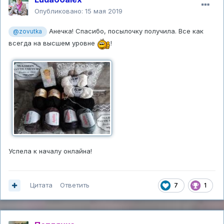
Опубликовано:
15 мая 2019
Анечка! Спасибо, посылочку получила. Все как
@zovutka
всегда на высшем уровне
!
Успела к началу онлайна!
Цитата
Ответить
7
1